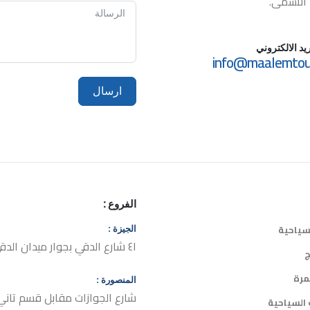
 الأسمى.
ريد الالكتروني
info@maalemtou
ارسال
الفروع :
لسياحية
الجيزة :
٤١ شارع الدقي بجوار ميدان الدقي
ج
مرة
المنصورة :
شارع الجوازات مقابل قسم تاني
 السياحية