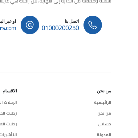
سلسة وممتعة من البداية إلى النهاية، لأن راحتك هي غايتنا
اتصل بنا
او عبر الب
rs.com
01000200250
من نحن
الاقسام
الرائيسية
الرحلات ا
من نحن
رحلات الح
حسابي
رحلات الع
المدونة
التأشيرات