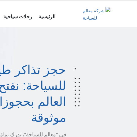
الرئيسية
رحلات سياحية
حجز تذاكر طيران معالم للسياحة: وكيلك المعتمد لأكبر شركات الط
حجز تذاكر طي
للسياحة: نفتح
العالم بحجوز
موثوقة
في "معالم للسياحة"، ندرك تمام